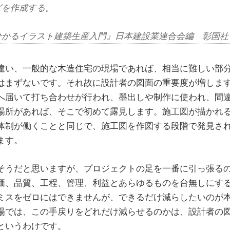
どを作成する。
分かるイラスト建築生産入門』日本建設業連合会編 彰国社
違い、一般的な木造住宅の現場であれば、相当に難しい部
はまずないです。それ故に設計者の図面の重要度が増しま
へ届いて打ち合わせが行われ、墨出しや制作に使われ、間
場所があれば、そこで初めて露見します。施工図が描かれ
体制が働くことと同じで、施工図を作図する段階で発見さ
ます。
そうだと思いますが、プロジェクトの足を一番に引っ張る
価、品質、工程、管理、利益とあらゆるものを台無しにす
ミスをゼロにはできませんが、できるだけ減らしたいのが
場では、この手戻りをどれだけ減らせるのかは、設計者の
というわけです。