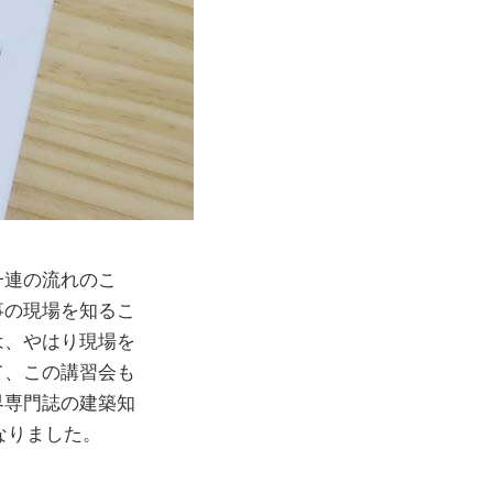
一連の流れのこ
事の現場を知るこ
は、やはり現場を
て、この講習会も
界専門誌の建築知
なりました。