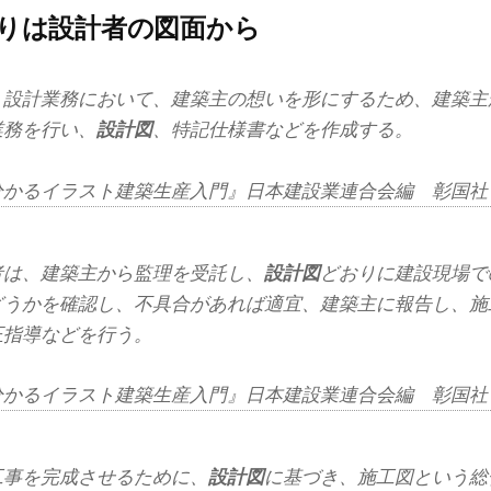
りは設計者の図面から
、設計業務において、建築主の想いを形にするため、建築主
業務を行い、
設計図
、特記仕様書などを作成する。
分かるイラスト建築生産入門』日本建設業連合会編 彰国社
者は、建築主から監理を受託し、
設計図
どおりに建設現場で
どうかを確認し、不具合があれば適宜、建築主に報告し、施
正指導などを行う。
分かるイラスト建築生産入門』日本建設業連合会編 彰国社
工事を完成させるために、
設計図
に基づき、施工図という総