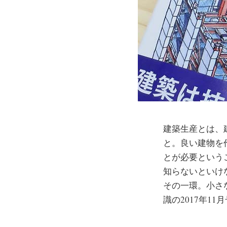
建築生産とは、
と。良い建物を
とが必要という
知らないといけ
その一環。小さ
識の2017年