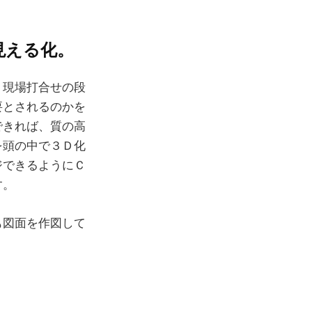
見える化。
、現場打合せの段
要とされるのかを
できれば、質の高
を頭の中で３Ｄ化
ジできるようにＣ
す。
も図面を作図して