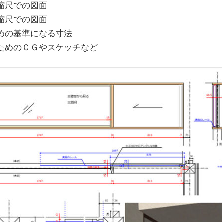
縮尺での図面
縮尺での図面
めの基準になる寸法
ためのＣＧやスケッチなど