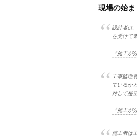
現場の始ま
設計者は
を受けて
『施工が
工事監理
ているか
対して是
『施工が
施工者は