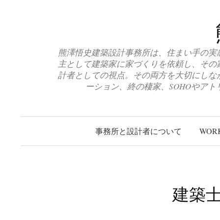
コ
ン
テ
ン
熊澤悟史建築設計事務所は、住まい手の実
ツ
主として建築家に家づくりを依頼し、その
へ
計者としての視点。その両方を大切にしな
ーション、終の棲家、SOHOやア
ス
キ
ッ
プ
事務所と設計者について
WOR
建築