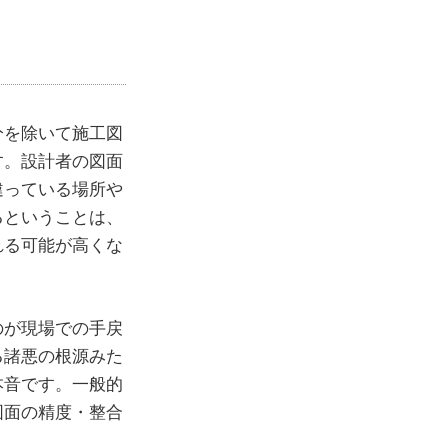
分を除いて施工図
す。設計者の図面
違っている場所や
るということは、
れる可能が高くな
のが現場での手戻
る諸悪の根源みた
本音です。一般的
図面の精度・整合