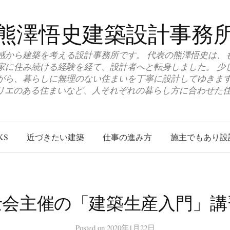
熊澤悟史建築設計事務
感から建築を考える設計事務所です。 代表の熊澤悟史は、
家に住み続ける経験を経て、設計者へと転身しました。 少
がら、暮らしに無理のない住まいを丁寧に設計してゆきます
トリエのある住まいなど、人それぞれの暮らし方に合わせた
KS
近づきたい建築
仕事の進み方
施主でもあり設
士会主催の「建築生産入門」講
Posted
on
2020年1月22日