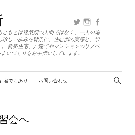
所
twitter
instagram
facebook
もともとは建築畑の人間ではなく、一人の施
し珍しい歩みを背景に、住む側の実感と、設
。 新築住宅、戸建てやマンションのリノベ
住まいづくりをお手伝いしています。
検
索:
計者でもあり
お問い合わせ
習会へ