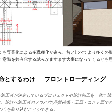
でも専業化による多職種化が進み、昔と比べてより多くの
た意識を共有化する試みがますます大事になってくるとも
命とするわけ ― フロントローディング
で施工者が決定しているプロジェクトや設計施工を一体で請
は、設計へ施工者のノウハウ(品質確保・工期・コスト面で
など)を取り込むことができる。